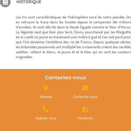
HISTORIQUE
Les Iris sont caractéristiques de l'hémisphère nord de notre planète. On
en retrouve la trace dans les fossiles depuis le campanien (80 millions
d'années). Ils sont décrits dans la Haute Egypte comme la fleur d'Horus.
La légende veut que bien plus tard, Clovis, pourchassé par les Wisigoths
en ai cueilli un jaune en traversant une rivière à gué et s'en soit paré pour
que l'iris devienne l'emblême des roi de France. Depuis quelques siècles,
les botanistes passionnés ont multiplié les croisements créant des variétés
subtiles : alliant le blanc, le jaune et et le bleu qui en sont les couleurs
originelles.
Contactez-nous
Adresse
Contactez nous
Appelez nous
Facebook