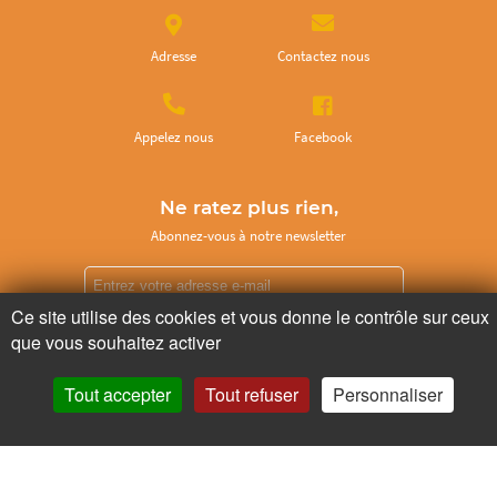
Adresse
Contactez nous
Appelez nous
Facebook
Ne ratez plus rien,
Abonnez-vous à notre newsletter
Ce site utilise des cookies et vous donne le contrôle sur ceux
que vous souhaitez activer
Je m’inscris
Tout accepter
Tout refuser
Personnaliser
Pour votre santé, mangez au moins cinq fruits et légumes par jour.
www.mangerbouger.fr
Copyright © - 2026 GIE Chapeau de Paille
-
Mentions légales