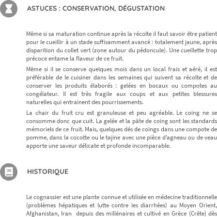
ASTUCES : CONSERVATION, DÉGUSTATION
Même si sa maturation continue après la récolte il faut savoir être patient
pour le cueillir à un stade suffisamment avancé : totalement jaune, après
disparition du collet vert (zone autour du pédoncule). Une cueillette trop
précoce entame la flaveur de ce fruit.
Même si il se conserve quelques mois dans un local frais et aéré, il est
préférable de le cuisiner dans les semaines qui suivent sa récolte et de
conserver les produits élaborés : gelées en bocaux ou compotes au
congélateur. Il est très fragile aux coups et aux petites blessures
naturelles qui entrainent des pourrissements.
La chair du fruit cru est granuleuse et peu agréable. Le coing ne se
consomme donc que cuit. La gelée et la pâte de coing sont les standards
mémoriels de ce fruit. Mais, quelques dés de coings dans une compote de
pomme, dans la cocotte ou le tajine avec une pièce d’agneau ou de veau
apporte une saveur délicate et profonde incomparable.
HISTORIQUE
Le cognassier est une plante connue et utilisée en médecine traditionnelle
(problèmes hépatiques et lutte contre les diarrhées) au Moyen Orient,
Afghanistan, Iran depuis des millénaires et cultivé en Grèce (Crête) dès