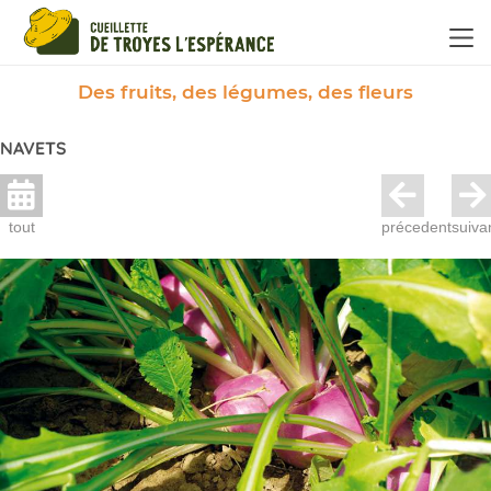
Panneau de gestion des cookies
Des fruits, des légumes, des fleurs
NAVETS
tout
précedent
suiva